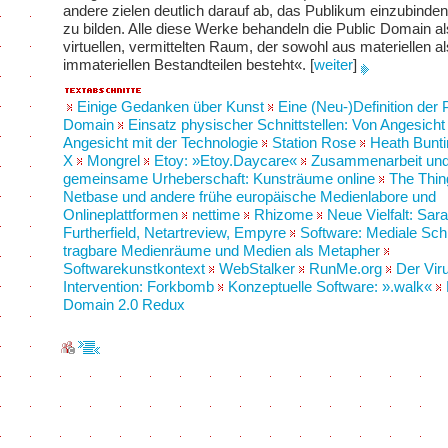
andere zielen deutlich darauf ab, das Publikum einzubinde
zu bilden. Alle diese Werke behandeln die Public Domain al
virtuellen, vermittelten Raum, der sowohl aus materiellen a
immateriellen Bestandteilen besteht«.
[
weiter
]
Einige Gedanken über Kunst
Eine (Neu-)Definition der 
Domain
Einsatz physischer Schnittstellen: Von Angesicht
Angesicht mit der Technologie
Station Rose
Heath Bunti
X
Mongrel
Etoy: »Etoy.Daycare«
Zusammenarbeit un
gemeinsame Urheberschaft: Kunsträume online
The Thin
Netbase und andere frühe europäische Medienlabore und
Onlineplattformen
nettime
Rhizome
Neue Vielfalt: Sara
Furtherfield, Netartreview, Empyre
Software: Mediale Sch
tragbare Medienräume und Medien als Metapher
Softwarekunstkontext
WebStalker
RunMe.org
Der Vir
Intervention: Forkbomb
Konzeptuelle Software: ».walk«
Domain 2.0 Redux