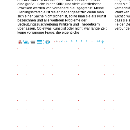
erst als Kunst zu bezeichnen. Doch dadurch entsteht
eingebett
eine große Lücke in der Kritik, und viele künstlerische
dass sie 
Praktiken werden von vorneherein ausgegrenzt. Meine
vernachlä
Lieblingsstrategie ist die entgegengesetzte: Wenn man
Praktiken
sich einer Sache nicht sicher ist, sollte man sie als Kunst
wichtig wa
bezeichnen und alle weiteren Probleme der
dass sie 
Bedeutungszuschreibung Kritikern und Theoretikern
Felder De
überlassen. Ob etwas Kunst ist oder nicht, war lange Zeit
verbunden
keine vorrangige Frage; die eigentliche
1
2
3
4
5
6
7
…
33