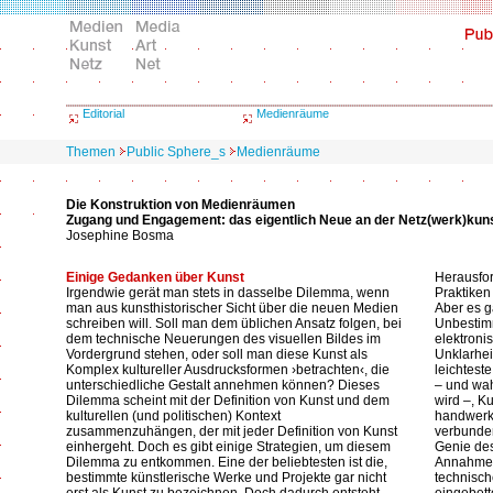
Editorial
Medienräume
Themen
Public Sphere_s
Medienräume
Die Konstruktion von Medienräumen
Zugang und Engagement: das eigentlich Neue an der Netz(werk)kun
Josephine Bosma
Einige Gedanken über Kunst
Herausfor
Irgendwie gerät man stets in dasselbe Dilemma, wenn
Praktiken
man aus kunsthistorischer Sicht über die neuen Medien
Aber es g
schreiben will. Soll man dem üblichen Ansatz folgen, bei
Unbestimm
dem technische Neuerungen des visuellen Bildes im
elektroni
Vordergrund stehen, oder soll man diese Kunst als
Unklarheit
Komplex kultureller Ausdrucksformen ›betrachten‹, die
leichtest
unterschiedliche Gestalt annehmen können? Dieses
– und wah
Dilemma scheint mit der Definition von Kunst und dem
wird –, K
kulturellen (und politischen) Kontext
handwerkl
zusammenzuhängen, der mit jeder Definition von Kunst
verbunden
einhergeht. Doch es gibt einige Strategien, um diesem
Genie des
Dilemma zu entkommen. Eine der beliebtesten ist die,
Annahme e
bestimmte künstlerische Werke und Projekte gar nicht
technisch