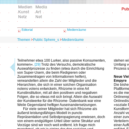
Editorial
Medienräume
Themen
Public Sphere_s
Medienräume
Teilnehmer etwa 100 Lurker, also passive Konsumenten,
stehen wi
kommen«.
[29]
Trotz des Versuchs, demokratische
Umfang v
Auswahlprozesse zu finden (etwa durch die Einrichtung
Prozess s
von Super-Usern, die beim Redigieren oder
Zusammentragen von Informationen helfen),
Neue Viel
verwandelten allein die Zahl der Mitglieder und die
Empyre
Hierarchien, die sich in einer solchen Organisation
Die bishe
nolens volens entwickeln, Rhizome in eine Art
Plattforme
Kunstinstitution, mit all den positiven und negativen
es die me
Folgen, die so etwas mit sich bringt. Allein die Auswahl
Onlinerep
der Kunstwerke für die Rhizome- Datenbank war eine
Onlinedis
Weile Gegenstand heftiger Auseinandersetzungen.
»soziale 
Für viele seiner Mitglieder hat sich Rhizome als
Kunstfor
äußerst leistungsfähiges Modell in puncto
Anzahl vo
Repräsentation und Selbstpropagierung erwiesen, doch
einer zun
von einem endgültigen Urteil über seine Struktur und
Verteiler
Vorzüge sind wir noch weit entfernt. Ich frage mich
einer Au