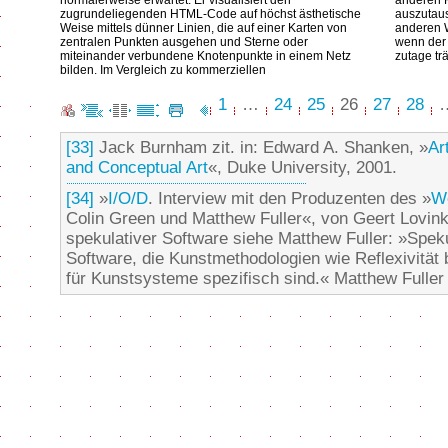
normalerweise erwartet. Er visualisiert den
anderen K
zugrundeliegenden HTML-Code auf höchst ästhetische
auszutaus
Weise mittels dünner Linien, die auf einer Karten von
anderen W
zentralen Punkten ausgehen und Sterne oder
wenn der 
miteinander verbundene Knotenpunkte in einem Netz
zutage trä
bilden. Im Vergleich zu kommerziellen
1
…
24
25
26
27
28
[33]
Jack Burnham zit. in: Edward A. Shanken, »
Ar
and Conceptual Art
«, Duke University, 2001.
[34]
»
I/O/D
. Interview mit den Produzenten des »
W
Colin Green und Matthew Fuller«, von Geert Lovink,
spekulativer Software siehe Matthew Fuller: »Spek
Software, die Kunstmethodologien wie Reflexivität 
für Kunstsysteme spezifisch sind.« Matthew Fuller