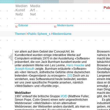
Editorial
Medienräume
Themen
Public Sphere_s
Medienräume
vor allem auf dem Gebiet der Concept Art. Im
Browsern 
Kunstkontext wurden einige interaktive Werke auf
nahezu tr
Computern erstmals 1970 in der Ausstellung »Software«
macht deut
präsentiert, die von Jack Burnham kuratiert wurde und
tatsächli
unter anderem Werke von Les Levine,
Hans Haacke
und
Browser e
Joseph Kosuth
zeigte. Burnham erläuterte »Software«
Grundlage
als »den Versuch, ästhetische Gefühle ohne dazwischen
Gestaltun
tretenden ›Gegenstand‹ zu erzeugen«.
[33]
Doch um zu
Langeweile
verstehen, was Softwarekunst heute bedeutet, werden
einem Int
wir uns zwei spezifische Projekte ansehen, nämlich
dass er d
»WebStalker« und »RunMe.org«.
ermutigt,
man Dinge
WebStalker
macht deu
1997 entwarf die britische Gruppe
I/O/D
(Matthew Fuller,
gibt, die
Simon Pope, Colin Green) einen sehr ungewöhnlichen
Es gib
Webbrowser: »WebStalker« ist ein alternativer
industriel
Webbrowser, der Webseiten anders darstellt, als man es
geben, mi