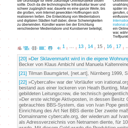
die Grundlage für viele zukünftige Onlineprojekte bilden
Onlinetre
sollte. Doch da die technologische Infrastruktur teuer und
unabhängi
schwer zugänglich war, dauerte es eine ganze Weile, bis
später im
die großen, vom Internet geweckten Hoffnungen sich
gerufen, 
realisieren ließen. Die Entwicklung von Medienlabors
einflussre
und digitalen Städten half dabei, diese Schwierigkeiten
Internatio
zu überwinden. Künstler waren bei der Errichtung
irational.
verschiedener Medienlabore und Kunstserver beteiligt,
ein Onlin
war, währ
Treffpunk
1
…
13
14
15
16
17
[20]
»
Der Sklavenmarkt wird in die eigene Wohnun
Becker von Klaus Ambichl und Manuela Kaltenreiner
[21]
Tilman Baumgärtel, [net.art], Nürnberg 1999, S
[22]
»Cybercafe« war der Vorläufer von irational.o
bestand aus einer lockeren von Heath Bunting, Ma
gebildeten Leitungscrew, die technisch gelegentlic
»Der erste wichtige Aktivposten, in dessen Besitz 
gebrauchtes BBS-System, das von Ivan Pope gestif
Einrichtung des Art Net BBS diente Der zweite maß
Domainname cybercafe.org, der wiederum auf Ivan 
als Adressverzeichnis von Netnamen diente, für 10
wurde. Mit diesem Geld wurde die Produktion weitere