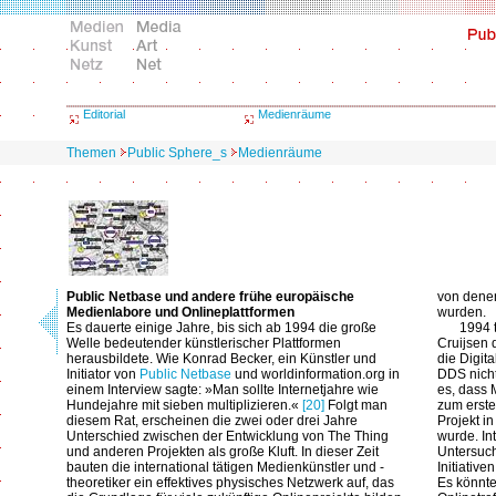
Editorial
Medienräume
Themen
Public Sphere_s
Medienräume
Public Netbase und andere frühe europäische
von denen
Medienlabore und Onlineplattformen
wurden.
Es dauerte einige Jahre, bis sich ab 1994 die große
1994 
Welle bedeutender künstlerischer Plattformen
Cruijsen 
herausbildete. Wie Konrad Becker, ein Künstler und
die Digit
Initiator von
Public Netbase
und worldinformation.org in
DDS nicht
einem Interview sagte: »Man sollte Internetjahre wie
es, dass
Hundejahre mit sieben multiplizieren.«
[20]
Folgt man
zum erste
diesem Rat, erscheinen die zwei oder drei Jahre
Projekt i
Unterschied zwischen der Entwicklung von The Thing
wurde. In
und anderen Projekten als große Kluft. In dieser Zeit
Untersuc
bauten die international tätigen Medienkünstler und -
Initiativ
theoretiker ein effektives physisches Netzwerk auf, das
Es könnte