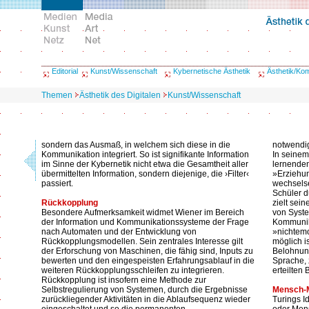
Editorial
Kunst/Wissenschaft
Kybernetische Ästhetik
Ästhetik/Ko
Themen
Ästhetik des Digitalen
Kunst/Wissenschaft
sondern das Ausmaß, in welchem sich diese in die
notwendig
Kommunikation integriert. So ist signifikante Information
In seinem
im Sinne der Kybernetik nicht etwa die Gesamtheit aller
lernende
übermittelten Information, sondern diejenige, die ›Filter‹
»Erziehun
passiert.
wechsels
Schüler d
Rückkopplung
zielt sei
Besondere Aufmerksamkeit widmet Wiener im Bereich
von Syste
der Information und Kommunikationssysteme der Frage
Kommunika
nach Automaten und der Entwicklung von
»nichtemo
Rückkopplungsmodellen. Sein zentrales Interesse gilt
möglich i
der Erforschung von Maschinen, die fähig sind, Inputs zu
Belohnung
bewerten und den eingespeisten Erfahrungsablauf in die
Sprache, 
weiteren Rückkopplungsschleifen zu integrieren.
erteilten
Rückkopplung ist insofern eine Methode zur
Selbstregulierung von Systemen, durch die Ergebnisse
Mensch-
zurückliegender Aktivitäten in die Ablaufsequenz wieder
Turings Id