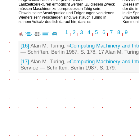
eingeschaltet und so die permanenten
oder Mens
Laufzeitkorrekturen ermöglicht werden. Zu diesem Zweck
Dieses in
müssen Maschinen zu Lernprozessen fähig sein.
der die i
Obwohl seine Ansatzpunkte und Folgerungen von denen
in die Sp
Wieners sehr verschieden sind, weist auch Turing in
umwandelt
seinem Aufsatz deutlich darauf hin, dass es
Kommunik
1
2
3
4
5
6
7
8
9
[16]
Alan M. Turing, »
Computing Machinery and Inte
— Schriften, Berlin 1987, S. 178. 17 Alan M. Turin
[17]
Alan M. Turing, »
Computing Machinery and Inte
Service — Schriften, Berlin 1987, S. 179.