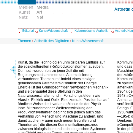
Editorial
Kunst/Wissenschaft
Kybernetische Ästhetik
Ästhetik/Ko
Themen
Ästhetik des Digitalen
Kunst/Wissenschaft
Kunst, da die Technologien unmittelbaren Einfluss auf
Kommunik
die soziokulturellen (Re)produktionsformen ausüben.
und dass
Dennoch werden bis zu jener Zeit die mit
Maschine
Regelungsmechanismen und Automatisierung
der zukün
verbundenen Themen im Umfeld eines einzigen
Kommunik
gemeinsamen Parameters diskutiert: der Energie.
zu spiele
Energie ist der Grundbegriff der Newtonschen Mechanik,
amerikan
und sie behauptet diese Stellung in den
1964), de
Naturwissenschaften und in Forschungsfeldern wie
1948 »Cyb
Akustik, Elektrik und Optik. Eine zentrale Position hat auf
Animal an
ähnliche Weise die Invariante ›Masse‹ in der Physik
veröffen
inne. Mit zunehmender Weiterentwicklung der
Beings. C
Produktionsverfahren beginnt sich jedoch auch das
1950 wirf
Verhältnis von Mensch und Maschine zu ändern, und
—1954) di
damit tauchen Fragen nach neuen Begriffen und
Denkens 
Theorien auf, die diesen Kommunikationsprozess
»Computin
zwischen biologischen und technologischen Systemen
in der ph