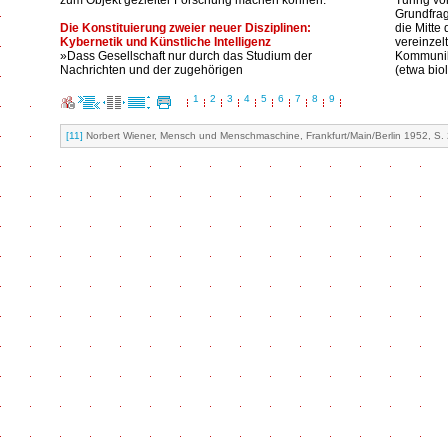
zum Objekt gezielter Forschung machen können.
Turing vo
Grundfra
Die Konstituierung zweier neuer Disziplinen:
die Mitte
Kybernetik und Künstliche Intelligenz
vereinzel
»Dass Gesellschaft nur durch das Studium der
Kommunik
Nachrichten und der zugehörigen
(etwa bio
1
2
3
4
5
6
7
8
9
[11]
Norbert Wiener, Mensch und Menschmaschine, Frankfurt/Main/Berlin 1952, S