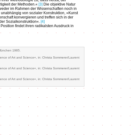
 ihrer Methodologie zu, dass heisst, der
tigkeit der Methoden.«
[3]
Die objektive Natur
 weder im Rahmen der Wissenschaften noch in
r unabhängig von sozialer Konstruktion, »Kunst
nschaft konvergieren und treffen sich in der
er Sozialkonstruktion«.
[4]
Position findet ihren radikalsten Ausdruck in
 München 1985.
nce of Art and Science«, in: Christa Sommerer/Laurent
nce of Art and Science«, in: Christa Sommerer/Laurent
nce of Art and Science«, in: Christa Sommerer/Laurent