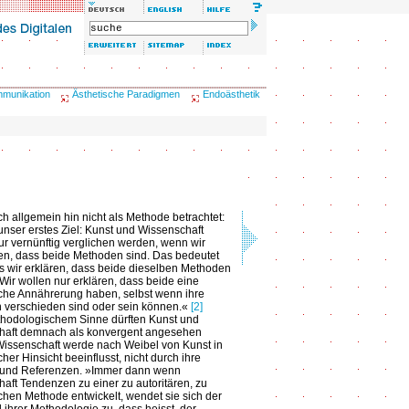
mmunikation
Ästhetische Paradigmen
Endoästhetik
ch allgemein hin nicht als Methode betrachtet:
 unser erstes Ziel: Kunst und Wissenschaft
r vernünftig verglichen werden, wenn wir
en, dass beide Methoden sind. Das bedeutet
ss wir erklären, dass beide dieselben Methoden
 Wir wollen nur erklären, dass beide eine
che Annährerung haben, selbst wenn ihre
 verschieden sind oder sein können.«
[2]
thodologischem Sinne dürften Kunst und
haft demnach als konvergent angesehen
issenschaft werde nach Weibel von Kunst in
her Hinsicht beeinflusst, nicht durch ihre
 und Referenzen. »Immer dann wenn
aft Tendenzen zu einer zu autoritären, zu
hen Methode entwickelt, wendet sie sich der