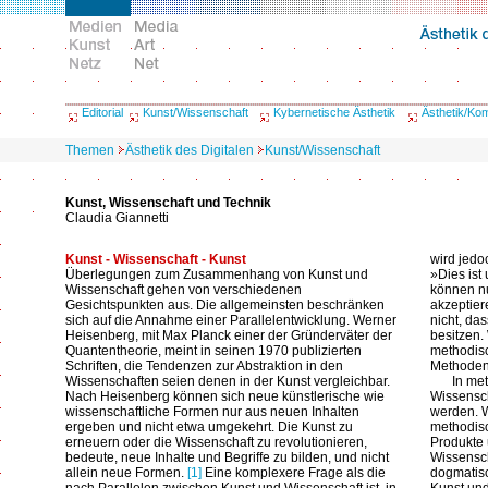
Editorial
Kunst/Wissenschaft
Kybernetische Ästhetik
Ästhetik/Ko
Themen
Ästhetik des Digitalen
Kunst/Wissenschaft
Kunst, Wissenschaft und Technik
Claudia Giannetti
Kunst - Wissenschaft - Kunst
wird jedo
Überlegungen zum Zusammenhang von Kunst und
»Dies ist
Wissenschaft gehen von verschiedenen
können nu
Gesichtspunkten aus. Die allgemeinsten beschränken
akzeptier
sich auf die Annahme einer Parallelentwicklung. Werner
nicht, da
Heisenberg, mit Max Planck einer der Gründerväter der
besitzen.
Quantentheorie, meint in seinen 1970 publizierten
methodis
Schriften, die Tendenzen zur Abstraktion in den
Methoden
Wissenschaften seien denen in der Kunst vergleichbar.
In me
Nach Heisenberg können sich neue künstlerische wie
Wissensc
wissenschaftliche Formen nur aus neuen Inhalten
werden. W
ergeben und nicht etwa umgekehrt. Die Kunst zu
methodisc
erneuern oder die Wissenschaft zu revolutionieren,
Produkte
bedeute, neue Inhalte und Begriffe zu bilden, und nicht
Wissensch
allein neue Formen.
[1]
Eine komplexere Frage als die
dogmatisc