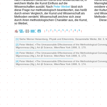
nach Parallelen zwischen Kunst und Wissenschaft ist, in
Kunst und
welchem Maße die Kunst Einfluss auf die
Mannigfal
Wissenschaften ausübt. Nach
Peter Weibel
lässt sich
existiere
diese Frage nur methodologisch beantworten, das heißt
der Kultu
durch einen Vergleich, der Kunst und Wissenschaft als
und Wisse
Methoden versteht. Wissenschaft zeichne sich zwar
Methode d
durch ihren methodologischen Charakter aus, die Kunst,
Diese 
so Weibel,
1
2
3
4
5
6
7
8
9
[1]
Siehe Werner Heisenberg, Physik und Erkenntnis, Gesammelte Werke, Bd. 3,
[2]
Peter Weibel, »The Unreasonable Effectiveness of the Methodological Converge
Mignonneau (Hg.), Art @ Science, Wien/New York 1998, S. 170.
[3]
Peter Weibel, »The Unreasonable Effectiveness of the Methodological Converge
Mignonneau (Hg.), Art @ Science, Wien/New York 1998, S. 173.
[4]
Peter Weibel, »The Unreasonable Effectiveness of the Methodological Converge
Mignonneau (Hg.), Art @ Science, Wien/New York 1998, S. 174.