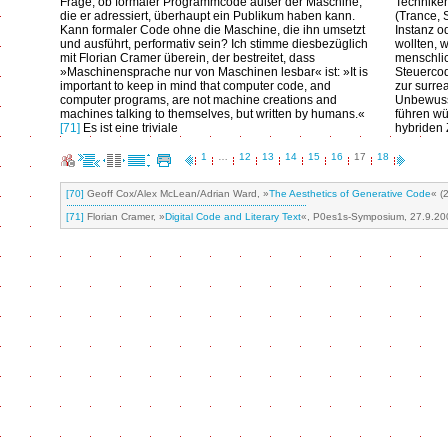
Frage, ob formaler Programmcode außer der Maschine,
Techniken
die er adressiert, überhaupt ein Publikum haben kann.
(Trance, 
Kann formaler Code ohne die Maschine, die ihn umsetzt
Instanz o
und ausführt, performativ sein? Ich stimme diesbezüglich
wollten, 
mit Florian Cramer überein, der bestreitet, dass
menschli
»Maschinensprache nur von Maschinen lesbar« ist: »It is
Steuercod
important to keep in mind that computer code, and
zur surre
computer programs, are not machine creations and
Unbewusst
machines talking to themselves, but written by humans.«
führen wü
[71]
Es ist eine triviale
hybriden 
1
…
12
13
14
15
16
17
18
[70]
Geoff Cox/Alex McLean/Adrian Ward, »
The Aesthetics of Generative Code
« (
[71]
Florian Cramer, »
Digital Code and Literary Text
«, P0es1s-Symposium, 27.9.2001