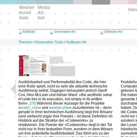
Editorial
Generative Art
Software Art
Themen
Generative Tools
Software Art
Ausführbarkeit und Performativität des Code, die hier
Feststell
eine Rolle spielt, nicht so sehr die aktuelle technische
Computer
Ausführung selbst. Dagegen behaupten jedoch Geoff
gelesen 
Cox, Alex McLean und Adrian Ward: »the aesthetic value
Die haben
of code lies in its execution, not simply in its written
gesamte K
form«.
[70]
Während dieser Aussage für die Projekte
durchspie
»
insert_coin
« und »
walser.php
« zuzustimmen ist – denn
haben. De
gerade in ihrer technischen Ausführung liegt ihre Brisanz
die Codew
(und vielleicht sogar ihre Poesie) – ist diese Definition im
nicht nur
Hinblick auf die Struktur der »Codeworks« zu
sondern i
relativieren. Die Poesie der »Codeworks« liegt in der Tat
der Leser
nicht nur in ihrer textuellen Form, sondern in dem Wissen
häretisch
um ihre potentielle Ausführbarkeit. Das führt uns zu der
surrealis