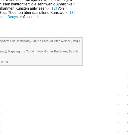
tlichkeiten und Kunstprofis mit merkwürdigen
ssen konfrontiert, die sehr wenig Ähnlichkeit
bekannten Künsten aufwiesen.«
[12]
Von
Ecos Theorien über das offene Kunstwerk
[13]
seph Beuys
einflussreicher
ospheres of Democracy
, Bruno Latour/Peter Weibel (Hrsg.)
g.), Mapping the Terrain: New Genre Public Art, Seattle
. 1973.