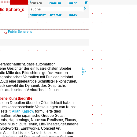
Public Sphere_s
eranschaulicht, dass automatisch
ne Gesichter der einflussreichsten Spieler
n die Mitte des Bildschirms gerückt werden.
agonistisches Verhalten mit Punkten belohnt
SCs eine spieleartige Schnittstelle konstruiert,
ack sowohl die Dynamik des Gesprächs
als auch seinen Verlauf beeinflussen.
dene Kunstbegriffe
zu den Debatten über die Öffentlichkeit haben
auch konsensbetonte Vorstellungen von Kunst
estellt.
Allan Kaprow
formulierte dies
maßen: »Die japanische Gruppe Gutai,
ents, Happenings, Nouveau Realisme, Fluxus,
oise Music, Zufallslyrik, Life-Theater, gefundene
 Bodyworks, Earthworks, Concept Art,
n Art – die Liste ließe sich fortsetzen – haben