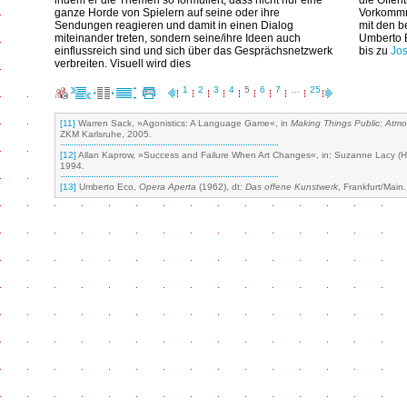
indem er die Themen so formuliert, dass nicht nur eine
die Öffen
ganze Horde von Spielern auf seine oder ihre
Vorkommni
Sendungen reagieren und damit in einen Dialog
mit den 
miteinander treten, sondern seine/ihre Ideen auch
Umberto 
einflussreich sind und sich über das Gesprächsnetzwerk
bis zu
Jo
verbreiten. Visuell wird dies
1
2
3
4
5
6
7
…
25
[11]
Warren Sack, »Agonistics: A Language Game«, in
Making Things Public: Atm
ZKM Karlsruhe, 2005.
[12]
Allan Kaprow, »Success and Failure When Art Changes«, in: Suzanne Lacy (Hrs
1994.
[13]
Umberto Eco,
Opera Aperta
(1962), dt:
Das offene Kunstwerk
, Frankfurt/Main