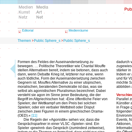
Editorial
Medienräume
Themen
Public Sphere_s
Public Sphere_s
Formen des Feldes der Auseinandersetzung zu
dadurch v
bewegen. … Politische Theoretiker wie Chantal Mouffe
zugewiese
stellen Alternativen bereit, indem sie betonen, dass auch
stärker i
dann, wenn Debatte Krieg ist, letzterer nur eine, wenn
Indem er 
auch tödliche, Form der Auseinandersetzung zwischen
und für VL
Gegnern ist. Mouffes Alternative zu einer utopischen,
möchte S
moralischen, beratenden Demokratie ist das, was sie
abbilden 
selbst als agonistischen Pluralismus bezeichnet. Dabei
versteht sie agon im Sinne jener Bedeutung, die der
Verschie
Begriff im Altgriechischen hat: ›Eine öffentliche Feier von
Parallel 
Spielen; der Wettkampf um den Preis bei solchen
Künstler 
Spielen; oder ein verbaler Wettstreit oder Disput
in Frage g
zwischen zwei Figuren in einem griechischen Drama‹
folgender
(OED).«
[11]
Environm
Die Regeln der »Agonistik« sehen vor, dass die
Events, N
Gesprächspartner in einer VLSC ›Spieler‹ sind. Ein
Aktionen,
Spieler ›gewinnt‹ das Gespräch (zumindest zeitweise),
Informatio