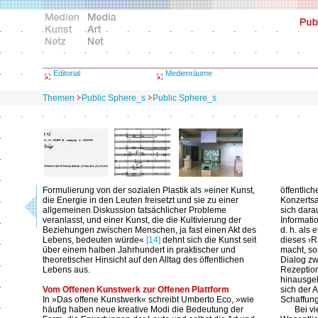
Editorial
Medienräume
Themen
Public Sphere_s
Public Sphere_s
Formulierung von der sozialen Plastik als »einer Kunst,
öffentlic
die Energie in den Leuten freisetzt und sie zu einer
Konzertsa
allgemeinen Diskussion tatsächlicher Probleme
sich dara
veranlasst, und einer Kunst, die die Kultivierung der
Informati
Beziehungen zwischen Menschen, ja fast einen Akt des
d. h. als
Lebens, bedeuten würde«
[14]
dehnt sich die Kunst seit
dieses ›R
über einem halben Jahrhundert in praktischer und
macht, so
theoretischer Hinsicht auf den Alltag des öffentlichen
Dialog zw
Lebens aus.
Rezeption
hinausgeh
Vom Offenen Kunstwerk zur Offenen Plattform
sich der 
In »Das offene Kunstwerk« schreibt Umberto Eco, »wie
Schaffung
häufig haben neue kreative Modi die Bedeutung der
Bei v