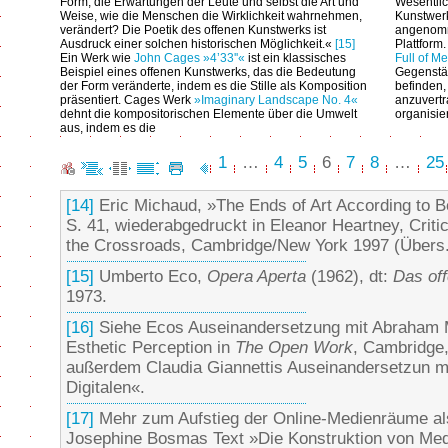
Form, die Erwartungen der Leute und selbst die Art und
Wesentlic
Weise, wie die Menschen die Wirklichkeit wahrnehmen,
Kunstwerk
verändert? Die Poetik des offenen Kunstwerks ist
angenomm
Ausdruck einer solchen historischen Möglichkeit.«
[15]
Plattform
Ein Werk wie
John Cages
»4’33''«
ist ein klassisches
Full of M
Beispiel eines offenen Kunstwerks, das die Bedeutung
Gegenstän
der Form veränderte, indem es die Stille als Komposition
befinden,
präsentiert. Cages Werk
»Imaginary Landscape No. 4«
anzuvertr
dehnt die kompositorischen Elemente über die Umwelt
organisi
aus, indem es die
1
…
4
5
6
7
8
…
25
[14]
Eric Michaud, »The Ends of Art According to 
S. 41, wiederabgedruckt in Eleanor Heartney, Critic
the Crossroads, Cambridge/New York 1997 (Übers
[15]
Umberto Eco,
Opera Aperta
(1962), dt:
Das of
1973.
[16]
Siehe Ecos Auseinandersetzung mit Abraham M
Esthetic Perception in
The Open Work
, Cambridge,
außerdem Claudia Giannettis Auseinandersetzun mi
Digitalen«.
[17]
Mehr zum Aufstieg der Online-Medienräume als 
Josephine Bosmas Text »Die Konstruktion von Me