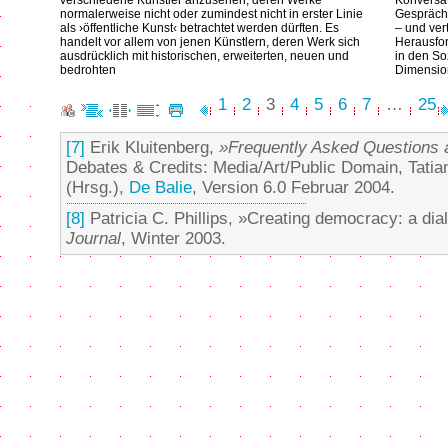
verschiedene Künstler anzusehen, deren Werke
Konversa
normalerweise nicht oder zumindest nicht in erster Linie
Gespräche
als ›öffentliche Kunst‹ betrachtet werden dürften. Es
– und ver
handelt vor allem von jenen Künstlern, deren Werk sich
Herausfor
ausdrücklich mit historischen, erweiterten, neuen und
in den So
bedrohten
Dimensio
1
2
3
4
5
6
7
…
25
[7]
Erik Kluitenberg,
»Frequently Asked Questions 
Debates & Credits: Media/Art/Public Domain, Tatia
(Hrsg.),
De Balie
, Version 6.0 Februar 2004.
[8]
Patricia C. Phillips, »Creating democracy: a di
Journal
, Winter 2003.