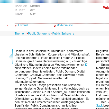
Editorial
Medienräume
Themen
Public Sphere_s
Public Sphere_s
Domain in drei Bereiche zu unterteilen: performative
Begriffen
physische Schnittstellen, Kooperation und Mitautorschaft.
Bereichen 
Erik Kluitenbergs »Häufig gestellte Fragen zur Public
Regierun
Domain« greift diese Herausforderung auf, »zukünftige
persönlich
öffentliche Räume in digitalen Medienenvironments«
[7]
Um no
zu verstehen, indem er eine Reihe miteinander
Mouffe z
verbundener Begriffe erläutert: Public Domain, Digital
Antagoni
Commons, Creative Commons, freie Software, Open
einem dem
Source, Copyleft, Netzwerk-Gesellschaft,
legalistis
Informationsökonomie.
prominen
Jeder dieser Essays präsentiert eine relevante
zur Demok
zeitgenössische Geschichte und ihre Verfechter, doch es
einem bl
ist nicht das Ziel von »Public Sphere_s«, einen kritischen
versucht,
Überblick über die Philosophien und Geschichten des
Instrumen
Öffentlichen zu bieten. Das Projekt ist nicht empirisch. Es
möglich 
benutzt nicht die unterschiedlichen Auslegungen des
Der S
Begriffs der Public Domain, um sich mittels ihrer
Sack
beze