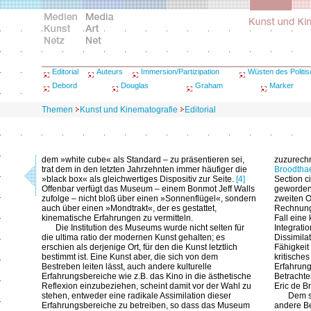
Editorial
Auteurs
Immersion/Partizipation
Wüsten des Politi
Debord
Douglas
Graham
Marker
Themen
Kunst und Kinematografie
Editorial
dem »white cube« als Standard – zu präsentieren sei,
zuzurech
trat dem in den letzten Jahrzehnten immer häufiger die
Broodtha
»black box« als gleichwertiges Dispositiv zur Seite.
[4]
Section ci
Offenbar verfügt das Museum – einem Bonmot Jeff Walls
gewordene
zufolge – nicht bloß über einen »Sonnenflügel«, sondern
zweiten O
auch über einen »Mondtrakt«, der es gestattet,
Rechnung 
kinematische Erfahrungen zu vermitteln.
Fall eine
Die Institution des Museums wurde nicht selten für
Integrati
die ultima ratio der modernen Kunst gehalten; es
Dissimila
erschien als derjenige Ort, für den die Kunst letztlich
Fähigkeit
bestimmt ist. Eine Kunst aber, die sich von dem
kritisches
Bestreben leiten lässt, auch andere kulturelle
Erfahrung
Erfahrungsbereiche wie z.B. das Kino in die ästhetische
Betrachte
Reflexion einzubeziehen, scheint damit vor der Wahl zu
Eric de B
stehen, entweder eine radikale Assimilation dieser
Dem s
Erfahrungsbereiche zu betreiben, so dass das Museum
andere Be