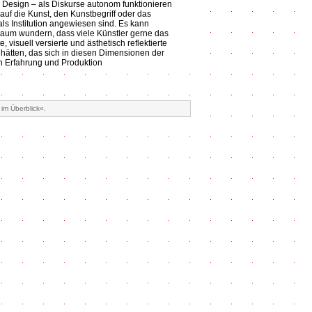
Design – als Diskurse autonom funktionieren
 auf die Kunst, den Kunstbegriff oder das
s Institution angewiesen sind. Es kann
aum wundern, dass viele Künstler gerne das
te, visuell versierte und ästhetisch reflektierte
hätten, das sich in diesen Dimensionen der
en Erfahrung und Produktion
im Überblick«.