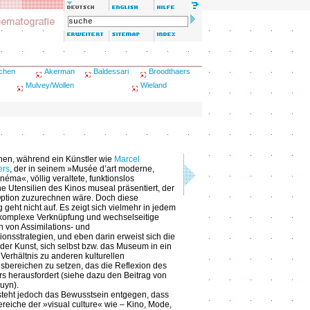
schen
Akerman
Baldessari
Broodthaers
Mulvey/Wollen
Wieland
nen, während ein Künstler wie
Marcel
ers
, der in seinem »Musée d’art moderne,
néma«, völlig veraltete, funktionslos
 Utensilien des Kinos museal präsentiert, der
ption zuzurechnen wäre. Doch diese
geht nicht auf. Es zeigt sich vielmehr in jedem
 komplexe Verknüpfung und wechselseitige
on von Assimilations- und
tionsstrategien, und eben darin erweist sich die
 der Kunst, sich selbst bzw. das Museum in ein
 Verhältnis zu anderen kulturellen
sbereichen zu setzen, das die Reflexion des
rs herausfordert (siehe dazu den Beitrag von
ruyn).
teht jedoch das Bewusstsein entgegen, dass
reiche der »visual culture« wie – Kino, Mode,