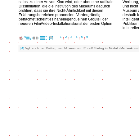
selbst zu einer Art von Kino wird, oder aber eine radikale
Werbung, 
Dissimilation, die die Institution des Museums dadurch
und nicht
profiliert, dass sie ihre Nicht-Ähnlichkeit mit diesen
Museum al
Erfahrungsbereichen prononciert. Vordergründig
deshalb k
betrachtet scheint es naheliegend, einen Großteil der
intelligen
neueren Film/Video-Installationskunst der ersten Option
Publikum 
kulturell
1
2
3
4
5
6
[4]
Vgl. auch den Beitrag zum Museum von Rudolf Frieling im Modul »Medienkunst 