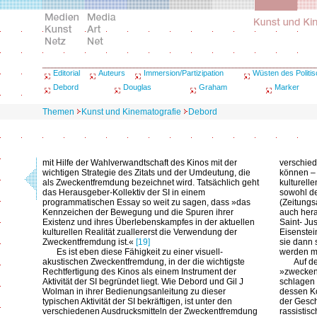
Editorial
Auteurs
Immersion/Partizipation
Wüsten des Politi
Debord
Douglas
Graham
Marker
Themen
Kunst und Kinematografie
Debord
mit Hilfe der Wahlverwandtschaft des Kinos mit der
verschie
wichtigen Strategie des Zitats und der Umdeutung, die
können –
als Zweckentfremdung bezeichnet wird. Tatsächlich geht
kulturell
das Herausgeber-Kollektiv der SI in einem
sowohl d
programmatischen Essay so weit zu sagen, dass »das
(Zeitungs
Kennzeichen der Bewegung und die Spuren ihrer
auch hera
Existenz und ihres Überlebenskampfes in der aktuellen
Saint- Ju
kulturellen Realität zuallererst die Verwendung der
Eisenstei
Zweckentfremdung ist.«
[19]
sie dann 
Es ist eben diese Fähigkeit zu einer visuell-
werden mi
akustischen Zweckentfremdung, in der die wichtigste
Auf d
Rechtfertigung des Kinos als einem Instrument der
»zwecken
Aktivität der SI begründet liegt. Wie Debord und Gil J
schlagen 
Wolman in ihrer Bedienungsanleitung zu dieser
dessen Ko
typischen Aktivität der SI bekräftigen, ist unter den
der Gesch
verschiedenen Ausdrucksmitteln der Zweckentfremdung
rassistis