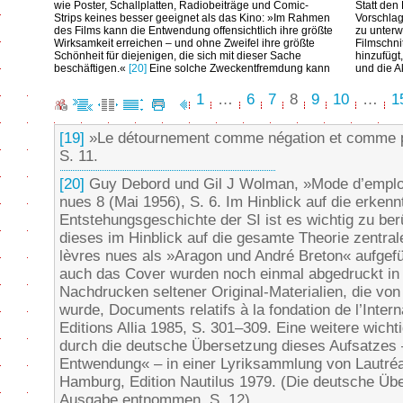
wie Poster, Schallplatten, Radiobeiträge und Comic-
Statt den 
Strips keines besser geeignet als das Kino: »Im Rahmen
Vorschlag
des Films kann die Entwendung offensichtlich ihre größte
zu unterw
Wirksamkeit erreichen – und ohne Zweifel ihre größte
Filmschni
Schönheit für diejenigen, die sich mit dieser Sache
hinzufügt
beschäftigen.«
[20]
Eine solche Zweckentfremdung kann
und die A
1
…
6
7
8
9
10
…
1
[19]
»Le détournement comme négation et comme pr
S. 11.
[20]
Guy Debord und Gil J Wolman, »Mode d’emploi 
nues 8 (Mai 1956), S. 6. Im Hinblick auf die erkenn
Entstehungsgeschichte der SI ist es wichtig zu ber
dieses im Hinblick auf die gesamte Theorie zentra
lèvres nues als »Aragon und André Breton« aufgefü
auch das Cover wurden noch einmal abgedruckt i
Nachdrucken seltener Original-Materialien, die v
wurde, Documents relatifs à la fondation de l’Interna
Editions Allia 1985, S. 301–309. Eine weitere wichti
durch die deutsche Übersetzung dieses Aufsatzes
Entwendung« – in einer Lyriksammlung von Lautréa
Hamburg, Edition Nautilus 1979. (Die deutsche Über
Ausgabe entnommen, S. 12).