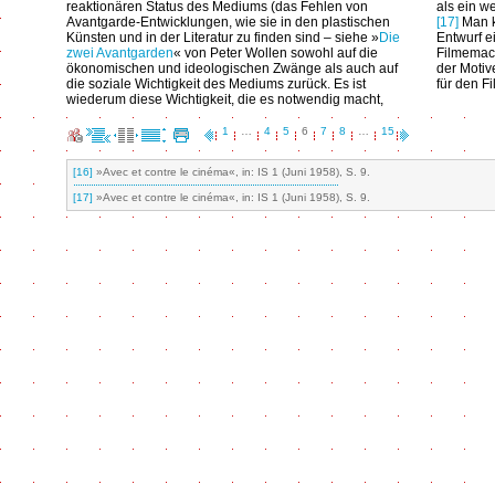
reaktionären Status des Mediums (das Fehlen von
als ein w
Avantgarde-Entwicklungen, wie sie in den plastischen
[17]
Man k
Künsten und in der Literatur zu finden sind – siehe »
Die
Entwurf ei
zwei Avantgarden
« von Peter Wollen sowohl auf die
Filmemach
ökonomischen und ideologischen Zwänge als auch auf
der Motiv
die soziale Wichtigkeit des Mediums zurück. Es ist
für den Fi
wiederum diese Wichtigkeit, die es notwendig macht,
1
…
4
5
6
7
8
…
15
[16]
»Avec et contre le cinéma«, in: IS 1 (Juni 1958), S. 9.
[17]
»Avec et contre le cinéma«, in: IS 1 (Juni 1958), S. 9.