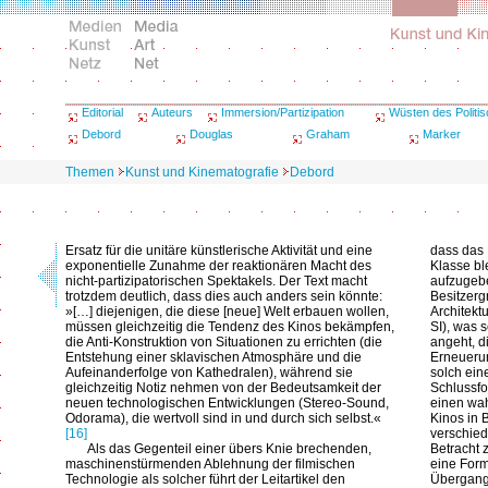
Editorial
Auteurs
Immersion/Partizipation
Wüsten des Politi
Debord
Douglas
Graham
Marker
Themen
Kunst und Kinematografie
Debord
Ersatz für die unitäre künstlerische Aktivität und eine
dass das 
exponentielle Zunahme der reaktionären Macht des
Klasse bl
nicht-partizipatorischen Spektakels. Der Text macht
aufzugebe
trotzdem deutlich, dass dies auch anders sein könnte:
Besitzerg
»[…] diejenigen, die diese [neue] Welt erbauen wollen,
Architekt
müssen gleichzeitig die Tendenz des Kinos bekämpfen,
SI), was 
die Anti-Konstruktion von Situationen zu errichten (die
angeht, d
Entstehung einer sklavischen Atmosphäre und die
Erneuerun
Aufeinanderfolge von Kathedralen), während sie
solch ein
gleichzeitig Notiz nehmen von der Bedeutsamkeit der
Schlussf
neuen technologischen Entwicklungen (Stereo-Sound,
einen wah
Odorama), die wertvoll sind in und durch sich selbst.«
Kinos in 
[16]
verschied
Als das Gegenteil einer übers Knie brechenden,
Betracht 
maschinenstürmenden Ablehnung der filmischen
eine Form
Technologie als solcher führt der Leitartikel den
Übergang