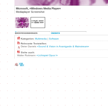
Microsoft, »Windows Media Player«
Mediaplayer Screenshot
Kategorien:
Multimedia
|
Software
Relevante Textstellen:
Dieter Daniels
»Sound & Vision in Avantgarde & Mainstream«
Siehe auch:
Walter Ruttmann
»Lichtspiel Opus I«