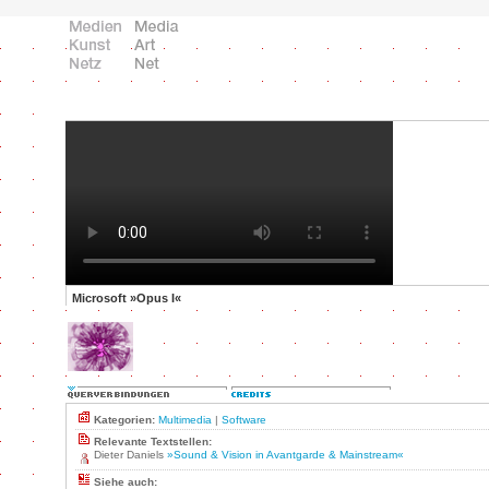
Microsoft »Opus I«
Kategorien:
Multimedia
|
Software
Relevante Textstellen:
Dieter Daniels
»Sound & Vision in Avantgarde & Mainstream«
Siehe auch: