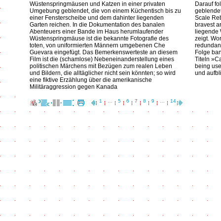
Wüstenspringmäusen und Katzen in einer privaten
Darauf fo
Umgebung geblendet, die von einem Küchentisch bis zu
geblendet
einer Fensterscheibe und dem dahinter liegenden
Scale Reb
Garten reichen. In die Dokumentation des banalen
bravest a
Abenteuers einer Bande im Haus herumlaufender
liegende
Wüstenspringmäuse ist die bekannte Fotografie des
zeigt. Wo
toten, von uniformierten Männern umgebenen Che
redundant
Guevara eingefügt. Das Bemerkenswerteste an diesem
Folge ban
Film ist die (schamlose) Nebeneinanderstellung eines
Titeln »
politischen Märchens mit Bezügen zum realen Leben
being use
und Bildern, die alltäglicher nicht sein könnten; so wird
und aufbli
eine fiktive Erzählung über die amerikanische
Militäraggression gegen Kanada
1
…
5
6
7
8
9
…
14