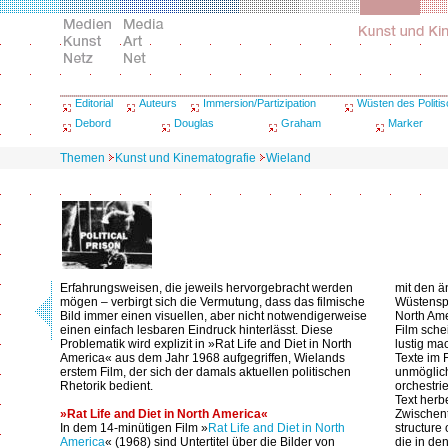
Editorial
Auteurs
Immersion/Partizipation
Wüsten des Politi
Debord
Douglas
Graham
Marker
Themen
Kunst und Kinematografie
Wieland
Erfahrungsweisen, die jeweils hervorgebracht werden
mit den 
mögen – verbirgt sich die Vermutung, dass das filmische
Wüstenspr
Bild immer einen visuellen, aber nicht notwendigerweise
North Amer
einen einfach lesbaren Eindruck hinterlässt. Diese
Film sche
Problematik wird explizit in »Rat Life and Diet in North
lustig ma
America« aus dem Jahr 1968 aufgegriffen, Wielands
Texte im F
erstem Film, der sich der damals aktuellen politischen
unmöglich
Rhetorik bedient.
orchestri
Text herb
»Rat Life and Diet in North America«
Zwischenti
In dem 14-minütigen Film »
Rat Life and Diet in North
structure 
America
« (1968) sind Untertitel über die Bilder von
die in den