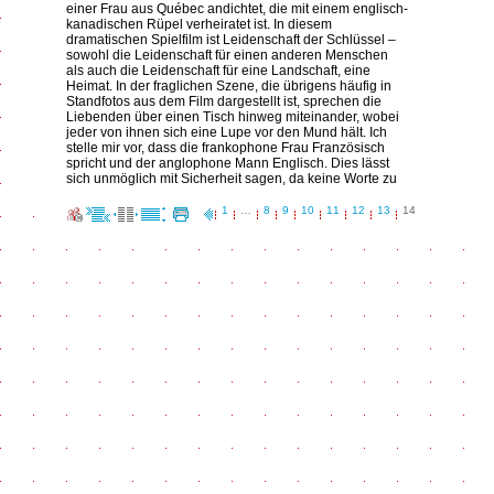
einer Frau aus Québec andichtet, die mit einem englisch-
kanadischen Rüpel verheiratet ist. In diesem
dramatischen Spielfilm ist Leidenschaft der Schlüssel –
sowohl die Leidenschaft für einen anderen Menschen
als auch die Leidenschaft für eine Landschaft, eine
Heimat. In der fraglichen Szene, die übrigens häufig in
Standfotos aus dem Film dargestellt ist, sprechen die
Liebenden über einen Tisch hinweg miteinander, wobei
jeder von ihnen sich eine Lupe vor den Mund hält. Ich
stelle mir vor, dass die frankophone Frau Französisch
spricht und der anglophone Mann Englisch. Dies lässt
sich unmöglich mit Sicherheit sagen, da keine Worte zu
1
…
8
9
10
11
12
13
14