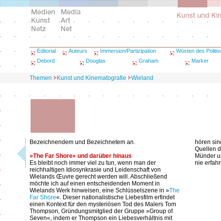
Editorial
Auteurs
Immersion/Partizipation
Wüsten des Politi
Debord
Douglas
Graham
Marker
Themen
Kunst und Kinematografie
Wieland
Bezeichnendem und Bezeichnetem an.
hören sin
Quellen d
»The Far Shore« und darüber hinaus
Münder un
Es bleibt noch immer viel zu tun, wenn man der
nie erfah
reichhaltigen Idiosynkrasie und Leidenschaft von
Wielands Œuvre gerecht werden will. Abschließend
möchte ich auf einen entscheidenden Moment in
Wielands Werk hinweisen, eine Schlüsselszene in »
The
Far Shore
«. Dieser nationalistische Liebesfilm erfindet
einen Kontext für den mysteriösen Tod des Malers Tom
Thompson, Gründungsmitglied der Gruppe »Group of
Seven«, indem er Thompson ein Liebesverhältnis mit