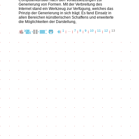
Computerkünstler nach den Voraussetzungen zur
Generierung von Formen. Mit der Verbreitung des
Internet stand ein Werkzeug zur Verfügung, welches das
Prinzip der Generierung in sich trägt. Es fand Einsatz in
allen Bereichen künstlerischen Schaffens und erweiterte
die Möglichkeiten der Darstellung,
1
…
7
8
9
10
11
12
13