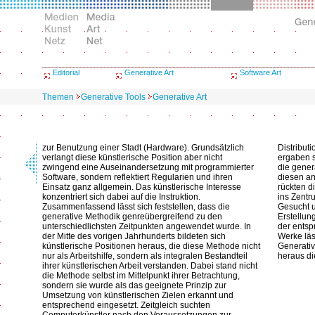
Editorial
Generative Art
Software Art
Themen
Generative Tools
Generative Art
zur Benutzung einer Stadt (Hardware). Grundsätzlich
Distribut
verlangt diese künstlerische Position aber nicht
ergaben s
zwingend eine Auseinandersetzung mit programmierter
die gener
Software, sondern reflektiert Regularien und ihren
diesen a
Einsatz ganz allgemein. Das künstlerische Interesse
rückten d
konzentriert sich dabei auf die Instruktion.
ins Zentr
Zusammenfassend lässt sich feststellen, dass die
Gesucht u
generative Methodik genreübergreifend zu den
Erstellun
unterschiedlichsten Zeitpunkten angewendet wurde. In
der ents
der Mitte des vorigen Jahrhunderts bildeten sich
Werke läs
künstlerische Positionen heraus, die diese Methode nicht
Generativ
nur als Arbeitshilfe, sondern als integralen Bestandteil
heraus di
ihrer künstlerischen Arbeit verstanden. Dabei stand nicht
die Methode selbst im Mittelpunkt ihrer Betrachtung,
sondern sie wurde als das geeignete Prinzip zur
Umsetzung von künstlerischen Zielen erkannt und
entsprechend eingesetzt. Zeitgleich suchten