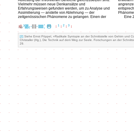
Auflösung der involvierten Bereiche gleichzusetzen sind.
erweitern
Vielmehr müssen neue Denkansätze und
angrenze
Erfahrungsweisen gefunden werden, um zu Analyse und
entsprec
Assimilierung — anstelle von Ablehnung — der
Phänomen
zeitgenössischen Phänomene zu gelangen. Einen der
Eine 
1
2
3
[2]
Siehe Ernst Pöppel, »Radikale Syntopie an der Schnittstelle von Gehirn und C
Christaller (Hg.), Die Technik auf dem Weg zur Seele. Forschungen an der Schnit
29.