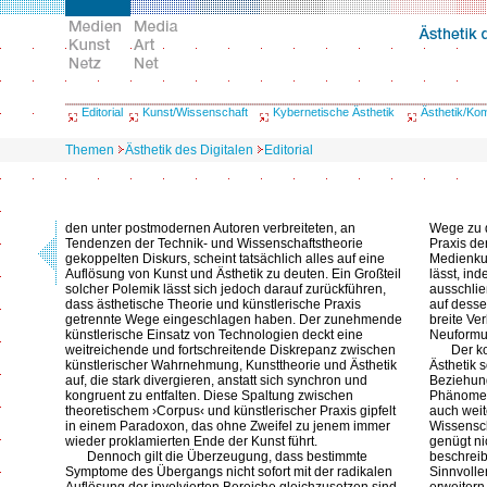
Editorial
Kunst/Wissenschaft
Kybernetische Ästhetik
Ästhetik/Ko
Themen
Ästhetik des Digitalen
Editorial
den unter postmodernen Autoren verbreiteten, an
Wege zu 
Tendenzen der Technik- und Wissenschaftstheorie
Praxis de
gekoppelten Diskurs, scheint tatsächlich alles auf eine
Medienku
Auflösung von Kunst und Ästhetik zu deuten. Ein Großteil
lässt, in
solcher Polemik lässt sich jedoch darauf zurückführen,
ausschlie
dass ästhetische Theorie und künstlerische Praxis
auf desse
getrennte Wege eingeschlagen haben. Der zunehmende
breite Ve
künstlerische Einsatz von Technologien deckt eine
Neuformul
weitreichende und fortschreitende Diskrepanz zwischen
Der k
künstlerischer Wahrnehmung, Kunsttheorie und Ästhetik
Ästhetik 
auf, die stark divergieren, anstatt sich synchron und
Beziehung
kongruent zu entfalten. Diese Spaltung zwischen
Phänomene
theoretischem ›Corpus‹ und künstlerischer Praxis gipfelt
auch weit
in einem Paradoxon, das ohne Zweifel zu jenem immer
Wissensch
wieder proklamierten Ende der Kunst führt.
genügt ni
Dennoch gilt die Überzeugung, dass bestimmte
beschreib
Symptome des Übergangs nicht sofort mit der radikalen
Sinnvolle