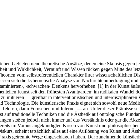
dlichen Gebieten neue theoretische Ansätze, denen eine Skepsis gegen 
rheit und Wirklichkeit, Vernunft und Wissen rücken gegen Mitte des let
Theorien vom selbstreferentiellen Charakter ihrer wissenschaftlichen 
le lassen sich die kybernetische Analyse von Nachrichtenübertragung
minierten‹, ›schwachen‹ Denkens hervorheben. [1] In der Kunst äußert 
imentellen Kunst seit den frühesten Avantgarden; im radikalen Wandel 
u initiieren — greifbar in interventionistischen und interdisziplinären
nd Technologie. Die künstlerische Praxis eignet sich sowohl neue Med
efon, dann Fernsehen und Internet — an. Unter dieser Prämisse setzt
st auf traditionelle Techniken und die Ästhetik auf ontologische Fund
rungen stoßen jedoch nicht immer auf das Verständnis oder gar die Akz
ereits im Voraus angekündigten Krisen von Kunst und philosophischer 
kurs, scheint tatsächlich alles auf eine Auflösung von Kunst und Ästhe
e Praxis getrennte Wege eingeschlagen haben. Der zunehmende künstler