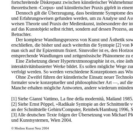
fortschreitende Diskrepanz zwischen künstlerischer Wahrnehmung,
theoretischem ›Corpus‹ und künstlerischer Praxis gipfelt in ei
Dennoch gilt die Überzeugung, dass bestimmte Symptome des Ü
und Erfahrungsweisen gefunden werden, um zu Analyse und Ass
weisen Theorie und Praxis der Medienkunst, insbesondere der int
auf das Kunstobjekt selbst richtet, sondern auf dessen Prozess,
Betrachter.
Der komplexe Wandlungsprozess von Kunst und Ästhetik sowie 
erschließen, die bisher und auch weiterhin die Syntopie [2] vo
man sich auf ihr Epizentrum fixiert. Sinnvoller ist es, den Hor
entsprechende Wandlungen und zeitgenössische Phänomene zu 
Eine Zielsetzung dieser Hypertextmonographie ist es, eine äst
interaktivitätsbasierter Werke bildet. Es sollen mögliche Wege 
verfolgt werden. So werden verschiedene Konzeptionen aus Wiss
Ohne Zweifel führen der künstlerische Einsatz neuer Technol
formaler sowie konzeptueller und philosophischer Art —, auf die
Manche erhalten mögliche Antworten, andere wiederum münden i
[1] Siehe Gianni Vattimo, La fine della modernità, Mailand 1985
[2] Siehe Ernst Pöppel, »Radikale Syntopie an der Schnittstell
an der Schnittstelle Gehirn/Computer, Reinbek/Hamburg 1996, 
[3] Alle deutschen Texte folgen der Übersetzung von Michael Pfe
und Kunstsystemen, Wien 2004.
© Medien Kunst Netz 2004