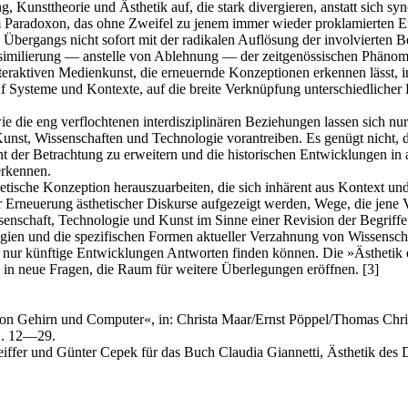
 Kunsttheorie und Ästhetik auf, die stark divergieren, anstatt sich s
nem Paradoxon, das ohne Zweifel zu jenem immer wieder proklamierten E
bergangs nicht sofort mit der radikalen Auflösung der involvierten B
imilierung — anstelle von Ablehnung — der zeitgenössischen Phänom
eraktiven Medienkunst, die erneuernde Konzeptionen erkennen lässt, ind
 auf Systeme und Kontexte, auf die breite Verknüpfung unterschiedliche
die eng verflochtenen interdisziplinären Beziehungen lassen sich nu
n Kunst, Wissenschaften und Technologie vorantreiben. Es genügt nicht
izont der Betrachtung zu erweitern und die historischen Entwicklungen 
erkennen.
hetische Konzeption herauszuarbeiten, die sich inhärent aus Kontext u
zur Erneuerung ästhetischer Diskurse aufgezeigt werden, Wege, die jene
enschaft, Technologie und Kunst im Sinne einer Revision der Begriff
ogien und die spezifischen Formen aktueller Verzahnung von Wissensch
 nur künftige Entwicklungen Antworten finden können. Die »Ästhetik des
n neue Fragen, die Raum für weitere Überlegungen eröffnen. [3]
.
e von Gehirn und Computer«, in: Christa Maar/Ernst Pöppel/Thomas Chr
S. 12—29.
iffer und Günter Cepek für das Buch Claudia Giannetti, Ästhetik des D