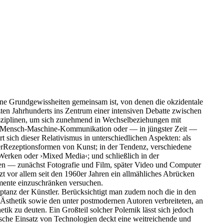
jene Grundgewissheiten gemeinsam ist, von denen die okzidentale
zten Jahrhunderts ins Zentrum einer intensiven Debatte zwischen
Disziplinen, um sich zunehmend in Wechselbeziehungen mit
 und Mensch-Maschine-Kommunikation oder — in jüngster Zeit —
sich dieser Relativismus in unterschiedlichen Aspekten: als
derRezeptionsformen von Kunst; in der Tendenz, verschiedene
 Werken oder ›Mixed Media‹; und schließlich in der
ien — zunächst Fotografie und Film, später Video und Computer
 vor allem seit den 1960er Jahren ein allmähliches Abrücken
amente einzuschränken versuchen.
eptanz der Künstler. Berücksichtigt man zudem noch die in den
Ästhetik sowie den unter postmodernen Autoren verbreiteten, an
tik zu deuten. Ein Großteil solcher Polemik lässt sich jedoch
ische Einsatz von Technologien deckt eine weitreichende und