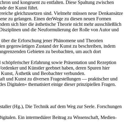
ynchron und kongruent zu entfalten. Diese Spaltung zwischen
nde der Kunst führt.
ereiche gleichzusetzen sind. Vielmehr müssen neue Denkansätze
ene zu gelangen. Einen derWege zu diesen neuen Formen
em sich hier die ästhetische Theorie nicht mehr ausschließlich
r Disziplinen und die Neuformulierung der Rolle von Autor und
r über die Erforschung jener Phänomene und Theorien
, den gegenwärtigen Zustand der Kunst zu beschreiben, indem
in angrenzenden Gebieten zu beobachten, um auch dort
nd schöpferischer Erfahrung sowie Präsentation und Rezeption
 Vordenker und Künstler geebnet haben, deren Spuren hier
e Kunst, Ästhetik und Beobachter verbunden.
aft und Kunst zu diversen Fragestellungen — praktischer und
 Digitalen« thematisiert einige dieser prinzipiellen Fragen.
istaller (Hg.), Die Technik auf dem Weg zur Seele. Forschungen
igitalen. Ein intermediärer Beitrag zu Wissenschaft, Medien-