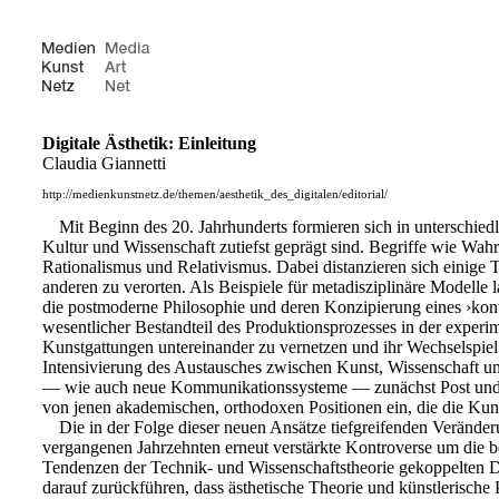
Digitale Ästhetik: Einleitung
Claudia Giannetti
http://medienkunstnetz.de/themen/aesthetik_des_digitalen/editorial/
Mit Beginn des 20. Jahrhunderts formieren sich in unterschie
Kultur und Wissenschaft zutiefst geprägt sind. Begriffe wie Wah
Rationalismus und Relativismus. Dabei distanzieren sich einige 
anderen zu verorten. Als Beispiele für metadisziplinäre Model
die postmoderne Philosophie und deren Konzipierung eines ›konta
wesentlicher Bestandteil des Produktionsprozesses in der exper
Kunstgattungen untereinander zu vernetzen und ihr Wechselspiel z
Intensivierung des Austausches zwischen Kunst, Wissenschaft u
— wie auch neue Kommunikationssysteme — zunächst Post und Tel
von jenen akademischen, orthodoxen Positionen ein, die die Kun
Die in der Folge dieser neuen Ansätze tiefgreifenden Verände
vergangenen Jahrzehnten erneut verstärkte Kontroverse um die b
Tendenzen der Technik- und Wissenschaftstheorie gekoppelten Dis
darauf zurückführen, dass ästhetische Theorie und künstlerisch