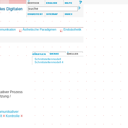
mmunikation
Ästhetische Paradigmen
Endoästhetik
Schnittstellenmodell
Schnittstellenmodell 4
kativer Prozess
etzung /
mmunikativer
lt
Kontrolle