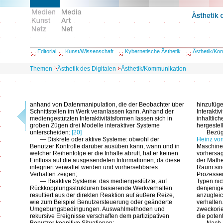
Editorial
Kunst/Wissenschaft
Kybernetische Ästhetik
Ästhetik/Ko
Themen
Ästhetik des Digitalen
Ästhetik/Kommunikation
anhand von Datenmanipulation, die der Beobachter über
hinzufüge
Schnittstellen im Werk veranlassen kann. Anhand der
Interaktiv
mediengestützten Interaktivitätsformen lassen sich in
inhaltlic
groben Zügen drei Modelle interaktiver Systeme
hergestell
unterscheiden:
[20]
Bezügl
— Diskrete oder aktive Systeme: obwohl der
Heinz von
Benutzer Kontrolle darüber ausüben kann, wann und in
Maschinen
welcher Reihenfolge er die Inhalte abruft, hat er keinen
vorhersag
Einfluss auf die ausgesendeten Informationen, da diese
der Math
integriert verwaltet werden und vorhersehbares
Raum sind
Verhalten zeigen;
Prozessen
— Reaktive Systeme: das mediengestützte, auf
Typen nic
Rückkopplungsstrukturen basierende Werkverhalten
denjenige
resultiert aus der direkten Reaktion auf äußere Reize,
anzugleic
wie zum Beispiel Benutzersteuerung oder geänderte
verhalten
Umgebungsbedingungen. Auswahlmethoden und
zweckorie
rekursive Ereignisse verschaffen dem partizipativen
die potent