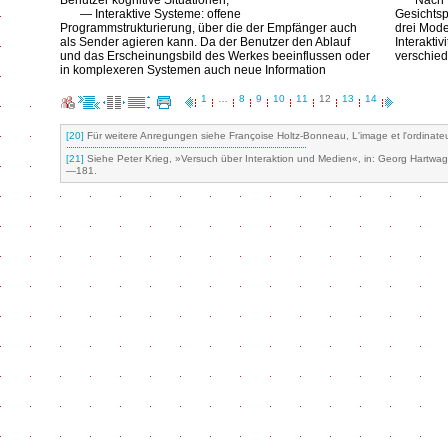
Benutzer kognitive Situationen;
Nach
— Interaktive Systeme: offene
Gesichtsp
Programmstrukturierung, über die der Empfänger auch
drei Mode
als Sender agieren kann. Da der Benutzer den Ablauf
Interaktiv
und das Erscheinungsbild des Werkes beeinflussen oder
verschied
in komplexeren Systemen auch neue Information
1
…
8
9
10
11
12
13
14
[20]
Für weitere Anregungen siehe Françoise Holtz-Bonneau, L'image et l'ordinateu
[21]
Siehe Peter Krieg, »Versuch über Interaktion und Medien«, in: Georg Hartwagn
—181.