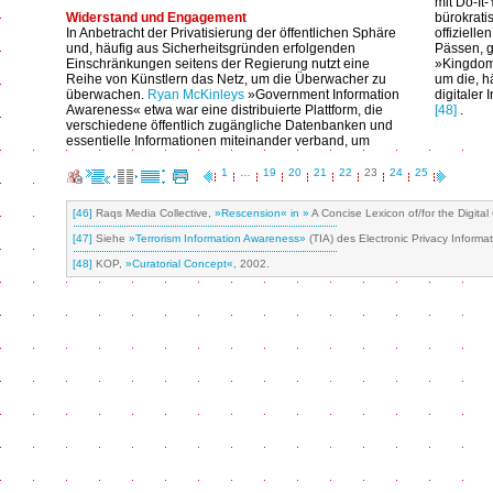
mit Do-It
Widerstand und Engagement
bürokrati
In Anbetracht der Privatisierung der öffentlichen Sphäre
offizielle
und, häufig aus Sicherheitsgründen erfolgenden
Pässen, g
Einschränkungen seitens der Regierung nutzt eine
»Kingdom 
Reihe von Künstlern das Netz, um die Überwacher zu
um die, hä
überwachen.
Ryan McKinleys
»Government Information
digitaler
Awareness« etwa war eine distribuierte Plattform, die
[48]
.
verschiedene öffentlich zugängliche Datenbanken und
essentielle Informationen miteinander verband, um
1
…
19
20
21
22
23
24
25
[46]
Raqs Media Collective,
»Rescension« in »
A Concise Lexicon of/for the Digit
[47]
Siehe
»Terrorism Information Awareness»
(TIA) des Electronic Privacy Informat
[48]
KOP,
»Curatorial Concept«
, 2002.