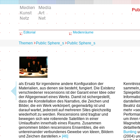
Editorial
Medienräume
Themen
Public Sphere_s
Public Sphere_s
als Ersatz für irgendeine andere Konfiguration der
Kenntniss
Materialien, aus denen sie besteht, fungiert. Die Existenz
sammeln, 
verschiedener rescensions ist der Garant einer Idee oder
Spiegelbi
der Allgegenwart eines Werks. Damit ist sichergestellt,
Informat
dass die Konstellation des Narrativs, die Zeichen und
darstelle
Bilder, die ein Werk verkörpert, gegenwärtig ist und
Beatriz d
darauf wartet, jederzeit auf mehreren Sites gleichzeitig
mehr »ser
wiederholt zu werden. Rescensions sind tragbar und
Performan
bewegen sich wie rotierende Satelliten in einer
um ihren 
Umlaufbahn innerhalb eines Raums. Zusammen
Magnetstr
genommen bilden rescensions Ensembles, die ein
detaillier
untereinander verbundenes Gewebe von Ideen, Bildern
Bunting
u
und Zeichen darstellen.»
[46]
(2004) un