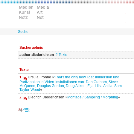
Suche
Suchergebnis
author:diederichsen
:
2 Texte
Texte
1.
Ursula Frohne »
'That's the only now I get' Immersion und
Partizipation in Video-Installationen von: Dan Graham, Steve
McQueen, Douglas Gordon, Doug Aitken, Eija-Liisa Ahtila, Sam
Taylor-Wood
«
2.
Diedrich Diederichsen »
Montage / Sampling / Morphing
«